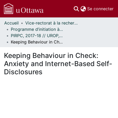
(c
Se connecter
Accueil
Vice-rectorat à la recherche // Office of the V-P, Research
Communautés
Programme d’initiation à la recherche au premier cycle (PIRPC) // Undergraduate Research Opportunity Program (UROP)
et collections
PIRPC, 2017-18 // UROP, 2017-18
Parcourir
Keeping Behaviour in Check: Anxiety and Internet-Based Self-Disclosures
Statistiques
À propos
Keeping Behaviour in Check:
Anxiety and Internet-Based Self-
Disclosures
ement...