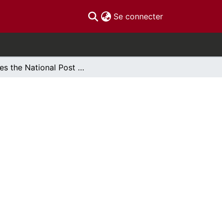
(current)
Se connecter
Does the National Post hate clean energy?