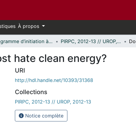
stiques
À propos
Programme d’initiation à la recherche au premier cycle (PIRPC) // Undergraduate Research Opportunity Program (UROP)
PIRPC, 2012-13 // UROP, 2012-13
ost hate clean energy?
URI
http://hdl.handle.net/10393/31368
Collections
PIRPC, 2012-13 // UROP, 2012-13
Notice complète