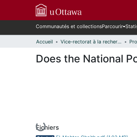
Communautés et collections
Parcourir
Stati
Accueil
Vice-rectorat à la recherche // Office of the V-P, Research
Does the National P
En cours de chargement...
Fichiers