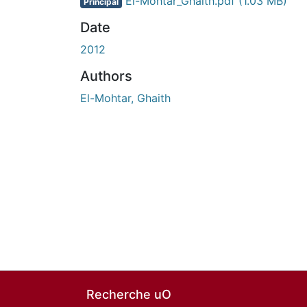
El-Mohtar_Ghaith.pdf
(1.03 MB)
Principal
Date
2012
Authors
El-Mohtar, Ghaith
Recherche uO