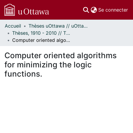
(c
Se connecter
Accueil
Thèses uOttawa // uOttawa Theses
Communautés
Thèses, 1910 - 2010 // Theses, 1910 - 2010
et collections
Computer oriented algorithms for minimizing the logic functions.
Parcourir
Statistiques
Computer oriented algorithms
À propos
for minimizing the logic
functions.