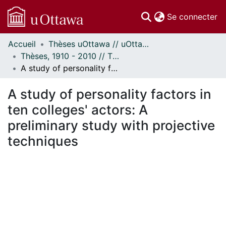
(c
Se connecter
Accueil
Thèses uOttawa // uOttawa Theses
Communautés
Thèses, 1910 - 2010 // Theses, 1910 - 2010
et collections
A study of personality factors in ten colleges' actors: A preliminary study with projective techniques
Parcourir
Statistiques
A study of personality factors in
À propos
ten colleges' actors: A
preliminary study with projective
techniques