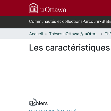
Communautés et collections
Parcourir
Stati
Accueil
Thèses uOttawa // uOttawa Theses
Les caractéristiques
En cours de chargement...
Fichiers