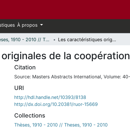
stiques
À propos
Thèses, 1910 - 2010 // Theses, 1910 - 2010
Les caractéristiques originales de la coopération en droit québécois.
 originales de la coopératio
Citation
Source: Masters Abstracts International, Volume: 40-
URI
http://hdl.handle.net/10393/8138
http://dx.doi.org/10.20381/ruor-15669
Collections
Thèses, 1910 - 2010 // Theses, 1910 - 2010