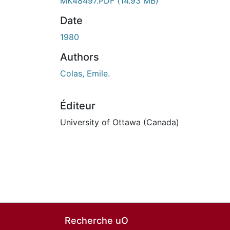
MK48497.PDF
(14.93 MB)
Date
1980
Authors
Colas, Emile.
Éditeur
University of Ottawa (Canada)
Recherche uO