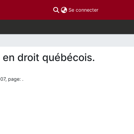
(current)
Se connecter
n en droit québécois.
07, page: .