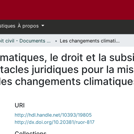
stiques
À propos
Droit civil - Documents de travail // Civil Law - Working Papers
Les changements climatiques, le droit et la subsidiarité : Les avantages et les obstacles juridiques pour la mise en œuvre des accords portant sur les changements climatiques dans les systèmes fédéraux
tiques, le droit et la subsi
tacles juridiques pour la m
 les changements climatiqu
URI
http://hdl.handle.net/10393/19805
http://dx.doi.org/10.20381/ruor-817
Collections