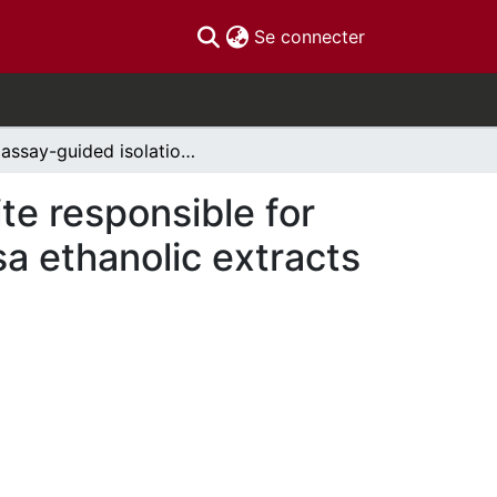
(current)
Se connecter
Bioassay-guided isolation of secondary metabolite responsible for the biofilm inhibitor activity of Marcgravia nervosa ethanolic extracts
te responsible for
sa ethanolic extracts