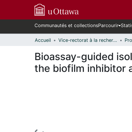
Communautés et collections
Parcourir
Stati
Accueil
Vice-rectorat à la recherche // Office of the V-P, Research
Bioassay-guided isol
the biofilm inhibitor