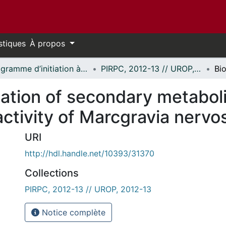
stiques
À propos
Programme d’initiation à la recherche au premier cycle (PIRPC) // Undergraduate Research Opportunity Program (UROP)
PIRPC, 2012-13 // UROP, 2012-13
ation of secondary metaboli
 activity of Marcgravia nervo
URI
http://hdl.handle.net/10393/31370
Collections
PIRPC, 2012-13 // UROP, 2012-13
Notice complète