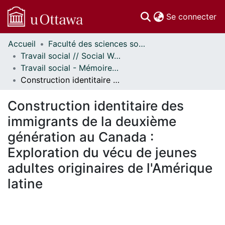
(c
Se connecter
Accueil
Faculté des sciences sociales // Faculty of Social Sciences
Communautés
Travail social // Social Work
et collections
Travail social - Mémoires // Social Work - Research Papers
Parcourir
Construction identitaire des immigrants de la deuxième génération au Canada : Exploration du vécu de jeunes adultes originaires de l'Amérique latine
Statistiques
À propos
Construction identitaire des
immigrants de la deuxième
génération au Canada :
Exploration du vécu de jeunes
adultes originaires de l'Amérique
latine