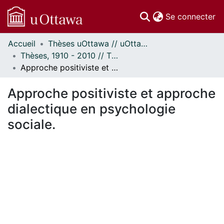
(c
Se connecter
Accueil
Thèses uOttawa // uOttawa Theses
Communautés
Thèses, 1910 - 2010 // Theses, 1910 - 2010
et collections
Approche positiviste et approche dialectique en psychologie sociale.
Parcourir
Statistiques
Approche positiviste et approche
À propos
dialectique en psychologie
sociale.