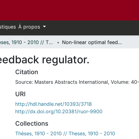
stiques
À propos
Thèses, 1910 - 2010 // Theses, 1910 - 2010
Non-linear optimal feedback regulator.
eedback regulator.
Citation
Source: Masters Abstracts International, Volume: 40-
URI
http://hdl.handle.net/10393/3718
http://dx.doi.org/10.20381/ruor-9900
Collections
Thèses, 1910 - 2010 // Theses, 1910 - 2010