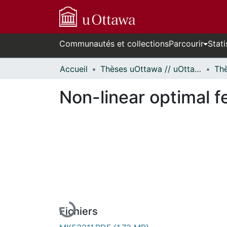
Communautés et collections
Parcourir
Stati
Accueil
Thèses uOttawa // uOttawa Theses
Non-linear optimal f
En cours de chargement...
Fichiers