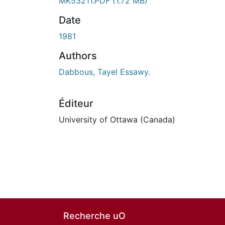
MK53211.PDF
(1.72 MB)
Date
1981
Authors
Dabbous, Tayel Essawy.
Éditeur
University of Ottawa (Canada)
Recherche uO