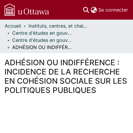
(c
Se connecter
Accueil
Instituts, centres, et chaires de recherche // Research Institutes, Centres, and Chairs
Communautés
Centre d'études en gouvernance // Centre on Governance
et collections
Centre d'études en gouvernance - Publications // Centre on Governance - Publications
Parcourir
ADHÉSION OU INDIFFÉRENCE : INCIDENCE DE LA RECHERCHE EN COHÉSION SOCIALE SUR LES POLITIQUES PUBLIQUES
Statistiques
À propos
ADHÉSION OU INDIFFÉRENCE :
INCIDENCE DE LA RECHERCHE
EN COHÉSION SOCIALE SUR LES
POLITIQUES PUBLIQUES