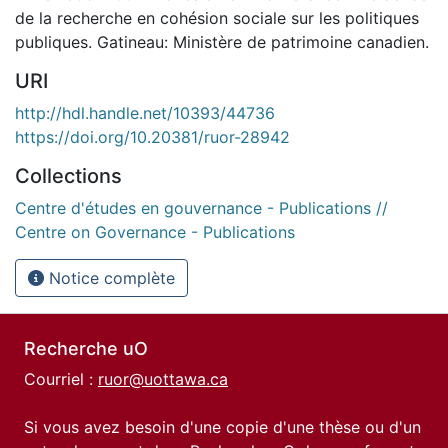
de la recherche en cohésion sociale sur les politiques
publiques. Gatineau: Ministère de patrimoine canadien.
URI
http://hdl.handle.net/10393/44736
https://doi.org/10.20381/ruor-28942
Collections
Centre d'études en gouvernance - Publications //
Centre on Governance - Publications
Notice complète
Recherche uO
Courriel :
ruor@uottawa.ca
Si vous avez besoin d'une copie d'une thèse ou d'un