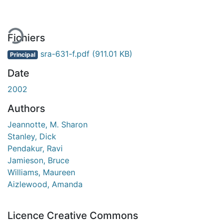
gement...
Fichiers
sra-631-f.pdf
(911.01 KB)
Principal
Date
2002
Authors
Jeannotte, M. Sharon
Stanley, Dick
Pendakur, Ravi
Jamieson, Bruce
Williams, Maureen
Aizlewood, Amanda
Licence Creative Commons