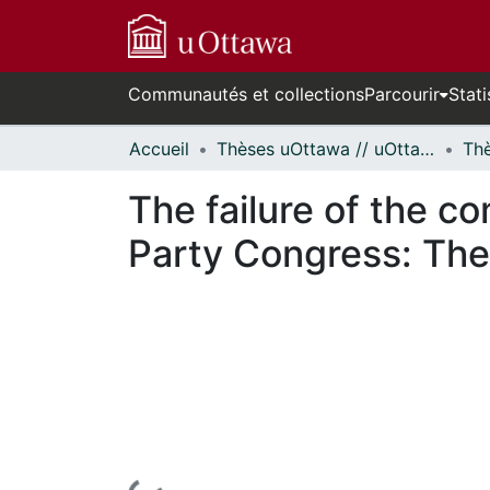
Communautés et collections
Parcourir
Stati
Accueil
Thèses uOttawa // uOttawa Theses
The failure of the c
Party Congress: The 
En cours de chargement...