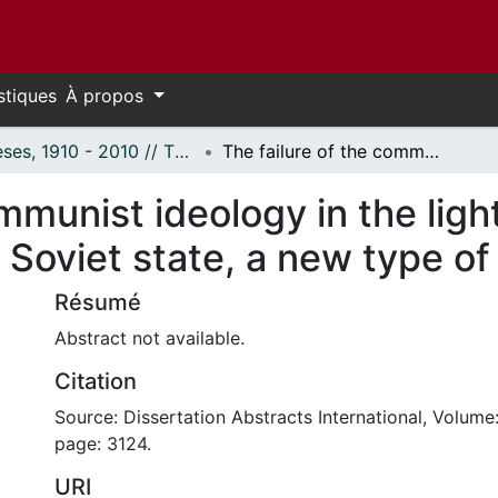
stiques
À propos
Thèses, 1910 - 2010 // Theses, 1910 - 2010
The failure of the communist ideology in the light of the Nineteenth Party Congress: The Soviet state, a new type of Russian imperialism.
ommunist ideology in the ligh
Soviet state, a new type of
Résumé
Abstract not available.
Citation
Source: Dissertation Abstracts International, Volume:
page: 3124.
URI