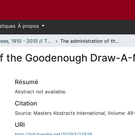
stiques
À propos
Thèses, 1910 - 2010 // Theses, 1910 - 2010
The administration of the Goodenough Draw-A-Man Test to Canadian Eskimos
 of the Goodenough Draw-A-
Résumé
Abstract not available.
Citation
Source: Masters Abstracts International, Volume: 49
URI
http://hdl.handle.net/10393/21826