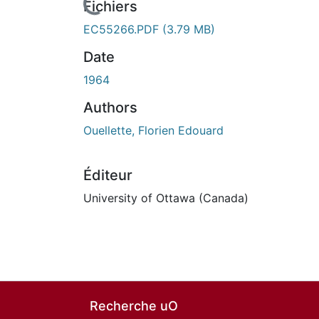
En cours de chargement...
Fichiers
EC55266.PDF
(3.79 MB)
Date
1964
Authors
Ouellette, Florien Edouard
Éditeur
University of Ottawa (Canada)
Recherche uO