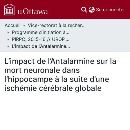
(c
Se connecter
Accueil
Vice-rectorat à la recherche // Office of the V-P, Research
Communautés
Programme d’initiation à la recherche au premier cycle (PIRPC) // Undergraduate Research Opportunity Program (UROP)
et collections
PIRPC, 2015-16 // UROP, 2015-16
Parcourir
L’impact de l’Antalarmine sur la mort neuronale dans l’hippocampe à la suite d’une ischémie cérébrale globale
Statistiques
À propos
L’impact de l’Antalarmine sur la
mort neuronale dans
l’hippocampe à la suite d’une
ischémie cérébrale globale