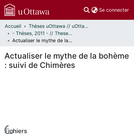
(c
Se connecter
Accueil
Thèses uOttawa // uOttawa Theses
Communautés
- Thèses, 2011 - // Theses, 2011 -
et collections
Actualiser le mythe de la bohème : suivi de Chimères
Parcourir
Statistiques
Actualiser le mythe de la bohème
À propos
: suivi de Chimères
Fichiers