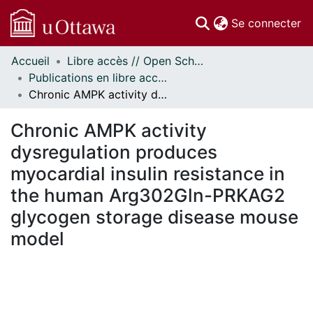
(c
Se connecter
Accueil
Libre accès // Open Scholarship
Communautés
Publications en libre accès financées par uOttawa // uOttawa-Financed Open Access Publications
et collections
Chronic AMPK activity dysregulation produces myocardial insulin resistance in the human Arg302Gln-PRKAG2 glycogen storage disease mouse model
Parcourir
Statistiques
Chronic AMPK activity
À propos
dysregulation produces
myocardial insulin resistance in
the human Arg302Gln-PRKAG2
glycogen storage disease mouse
model