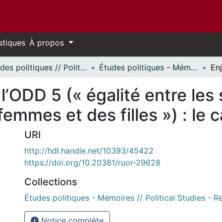
stiques
À propos
Études politiques // Political Studies
Études politiques - Mémoires // Political Studies - Research Papers
l’ODD 5 (« égalité entre les
mmes et des filles ») : le c
URI
http://hdl.handle.net/10393/45422
https://doi.org/10.20381/ruor-29628
Collections
Études politiques - Mémoires // Political Studies - 
Notice complète