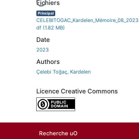
En cours de chargement...
Fichiers
Principal
CELEBITOGAC_Kardelen_Mémoire_08_2023
df
(1.82 MB)
Date
2023
Authors
Çelebi Toğaç, Kardelen
Licence Creative Commons
CC0 1.0 Universal
Recherche uO