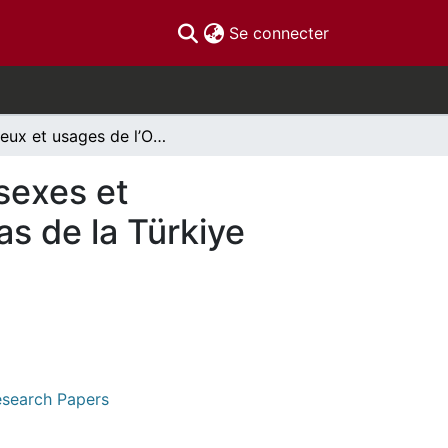
(current)
Se connecter
Enjeux et usages de l’ODD 5 (« égalité entre les sexes et autonomisation des femmes et des filles ») : le cas de la Türkiye
 sexes et
as de la Türkiye
Research Papers