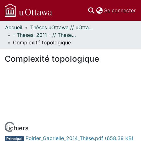
(c
Se connecter
Accueil
Thèses uOttawa // uOttawa Theses
Communautés
- Thèses, 2011 - // Theses, 2011 -
et collections
Complexité topologique
Parcourir
Statistiques
Complexité topologique
À propos
Fichiers
Poirier_Gabrielle_2014_Thèse.pdf
(658.39 KB)
Principal