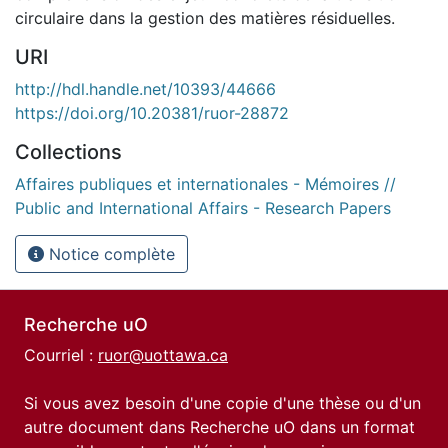
circulaire dans la gestion des matières résiduelles.
URI
http://hdl.handle.net/10393/44666
https://doi.org/10.20381/ruor-28872
Collections
Affaires publiques et internationales - Mémoires //
Public and International Affairs - Research Papers
Notice complète
Recherche uO
Courriel :
ruor@uottawa.ca
Si vous avez besoin d'une copie d'une thèse ou d'un
autre document dans Recherche uO dans un format