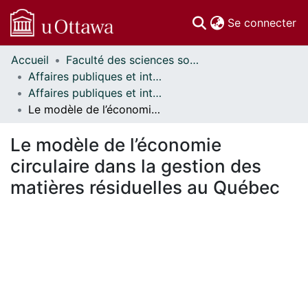
(c
Se connecter
Accueil
Faculté des sciences sociales // Faculty of Social Sciences
Communautés
Affaires publiques et internationales // Public and International Affairs
et collections
Affaires publiques et internationales - Mémoires // Public and International Affairs - Research Papers
Parcourir
Le modèle de l’économie circulaire dans la gestion des matières résiduelles au Québec
Statistiques
À propos
Le modèle de l’économie
circulaire dans la gestion des
matières résiduelles au Québec