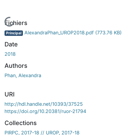
En cours de chargement...
Fichiers
AlexandraPhan_UROP2018.pdf
(773.76 KB)
Principal
Date
2018
Authors
Phan, Alexandra
URI
http://hdl.handle.net/10393/37525
https://doi.org/10.20381/ruor-21794
Collections
PIRPC, 2017-18 // UROP, 2017-18