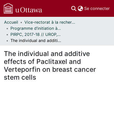
(c
Se connecter
Accueil
Vice-rectorat à la recherche // Office of the V-P, Research
Communautés
Programme d’initiation à la recherche au premier cycle (PIRPC) // Undergraduate Research Opportunity Program (UROP)
et collections
PIRPC, 2017-18 // UROP, 2017-18
Parcourir
The individual and additive effects of Paclitaxel and Verteporfin on breast cancer stem cells
Statistiques
À propos
The individual and additive
effects of Paclitaxel and
Verteporfin on breast cancer
stem cells