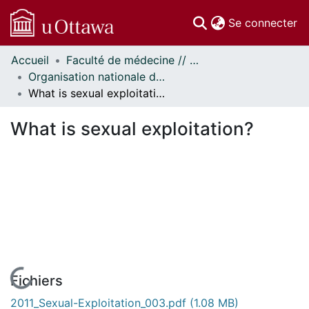
(c
Se connecter
Accueil
Faculté de médecine // Faculty of Medicine
Communautés
Organisation nationale de la santé autochtone // National Aboriginal Health Organization
et collections
What is sexual exploitation?
Parcourir
Statistiques
What is sexual exploitation?
À propos
En cours de chargement...
Fichiers
2011_Sexual-Exploitation_003.pdf
(1.08 MB)