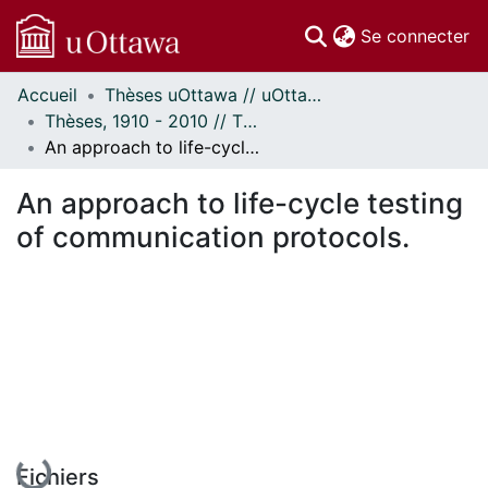
(c
Se connecter
Accueil
Thèses uOttawa // uOttawa Theses
Communautés
Thèses, 1910 - 2010 // Theses, 1910 - 2010
et collections
An approach to life-cycle testing of communication protocols.
Parcourir
Statistiques
An approach to life-cycle testing
À propos
of communication protocols.
En cours de chargement...
Fichiers