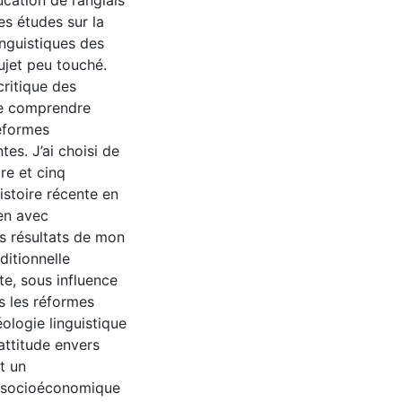
ucation de l’anglais
es études sur la
inguistiques des
sujet peu touché.
ritique des
 de comprendre
réformes
es. J’ai choisi de
re et cinq
istoire récente en
ien avec
es résultats de mon
ditionnelle
te, sous influence
s les réformes
logie linguistique
’attitude envers
t un
ie socioéconomique