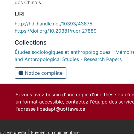
des Chinois.
URI
http://hdl.handle.net/10393/43675
https://doi.org/10.20381/ruor-27889
Collections
Études sociologiques et anthropologiques - Mémoire
and Anthropological Studies - Research Papers
Notice complète
Si vous avez besoin d'une copie d'une thèse ou d'
un format accessible, contactez l'équipe des
servic
l'adresse
libadapt@uottawa.ca
 la vie privée
Envoyer un commentaire