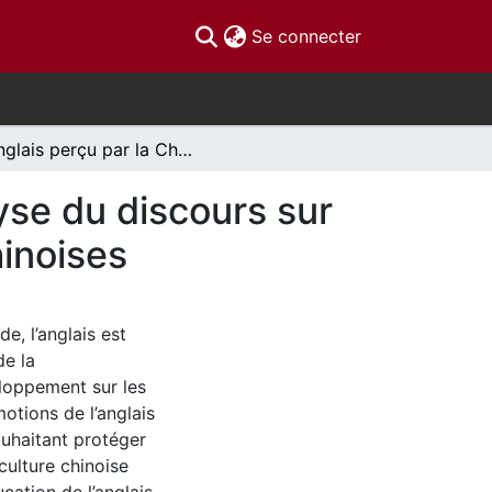
(current)
Se connecter
L’anglais perçu par la Chine et les Chinois : l’analyse du discours sur l’apprentissage de l’anglais dans les publicités chinoises
lyse du discours sur
hinoises
e, l’anglais est
de la
loppement sur les
motions de l’anglais
ouhaitant protéger
culture chinoise