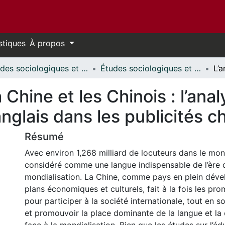
stiques
À propos
Études sociologiques et anthropologiques // Sociological and Anthropological Studies
Études sociologiques et anthropologiques - Mémoires // Sociological and Anthropological Studies - Research Papers
a Chine et les Chinois : l’ana
anglais dans les publicités c
Résumé
Avec environ 1,268 milliard de locuteurs dans le mond
considéré comme une langue indispensable de l’ère 
mondialisation. La Chine, comme pays en plein déve
plans économiques et culturels, fait à la fois les pro
pour participer à la société internationale, tout en s
et promouvoir la place dominante de la langue et la 