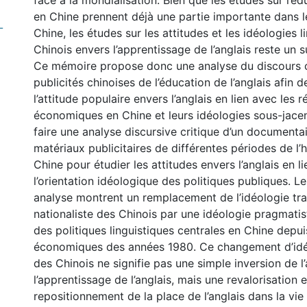
face à la mondialisation. Bien que les études sur l’éd
en Chine prennent déjà une partie importante dans l
-
Chine, les études sur les attitudes et les idéologies l
Chinois envers l’apprentissage de l’anglais reste un 
Ce mémoire propose donc une analyse du discours c
publicités chinoises de l’éducation de l’anglais afin
l’attitude populaire envers l’anglais en lien avec les 
économiques en Chine et leurs idéologies sous-jacent
faire une analyse discursive critique d’un documentai
matériaux publicitaires de différentes périodes de l’h
Chine pour étudier les attitudes envers l’anglais en l
l’orientation idéologique des politiques publiques. L
analyse montrent un remplacement de l’idéologie tra
nationaliste des Chinois par une idéologie pragmatis
des politiques linguistiques centrales en Chine depui
économiques des années 1980. Ce changement d’idéo
des Chinois ne signifie pas une simple inversion de l
l’apprentissage de l’anglais, mais une revalorisation e
repositionnement de la place de l’anglais dans la v