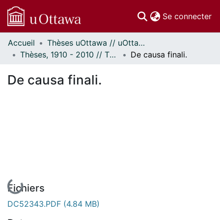
(c
Se connecter
Accueil
Thèses uOttawa // uOttawa Theses
Communautés
Thèses, 1910 - 2010 // Theses, 1910 - 2010
De causa finali.
et collections
Parcourir
De causa finali.
Statistiques
À propos
En cours de chargement...
Fichiers
DC52343.PDF
(4.84 MB)