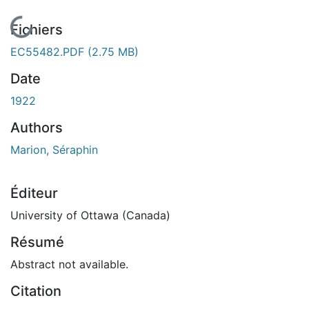
En cours de chargement...
Fichiers
EC55482.PDF
(2.75 MB)
Date
1922
Authors
Marion, Séraphin
Éditeur
University of Ottawa (Canada)
Résumé
Abstract not available.
Citation