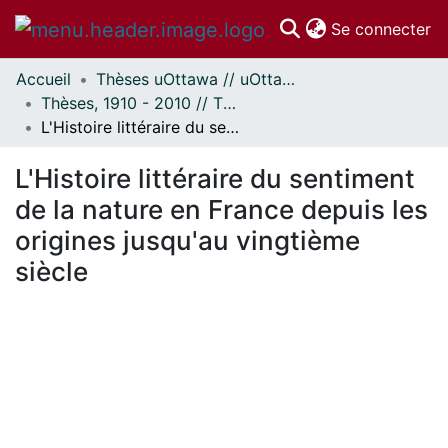
(c
Se connecter
Accueil
Thèses uOttawa // uOttawa Theses
Communautés
Thèses, 1910 - 2010 // Theses, 1910 - 2010
et collections
L'Histoire littéraire du sentiment de la nature en France depuis les origines jusqu'au vingtième siècle
Parcourir
Statistiques
L'Histoire littéraire du sentiment
À propos
de la nature en France depuis les
origines jusqu'au vingtième
siècle