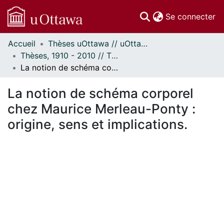
(c
Se connecter
Accueil
Thèses uOttawa // uOttawa Theses
Communautés
Thèses, 1910 - 2010 // Theses, 1910 - 2010
et collections
La notion de schéma corporel chez Maurice Merleau-Ponty : origine, sens et implications.
Parcourir
Statistiques
La notion de schéma corporel
À propos
chez Maurice Merleau-Ponty :
origine, sens et implications.