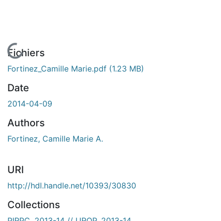
En cours de chargement...
Fichiers
Fortinez_Camille Marie.pdf
(1.23 MB)
Date
2014-04-09
Authors
Fortinez, Camille Marie A.
URI
http://hdl.handle.net/10393/30830
Collections
PIRPC, 2013-14 // UROP, 2013-14