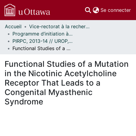
(c
Se connecter
Accueil
Vice-rectorat à la recherche // Office of the V-P, Research
Communautés
Programme d’initiation à la recherche au premier cycle (PIRPC) // Undergraduate Research Opportunity Program (UROP)
et collections
PIRPC, 2013-14 // UROP, 2013-14
Parcourir
Functional Studies of a Mutation in the Nicotinic Acetylcholine Receptor That Leads to a Congenital Myasthenic Syndrome
Statistiques
À propos
Functional Studies of a Mutation
in the Nicotinic Acetylcholine
Receptor That Leads to a
Congenital Myasthenic
Syndrome