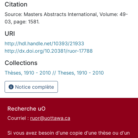
Citation
Source: Masters Abstracts International, Volume: 49-
03, page: 1581.
URI
http://hdl.handle.net/10393/21933
http://dx.doi.org/10.20381/ruor-17788
Collections
Thèses, 1910 - 2010 // Theses, 1910 - 2010
Notice complète
Recherche uO
Courriel :
ruor@uottawa.ca
Si vous avez besoin d'une copie d'une thèse ou d'un