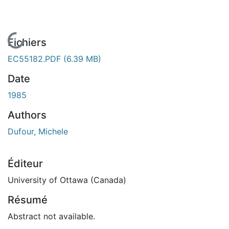
En cours de chargement...
Fichiers
EC55182.PDF
(6.39 MB)
Date
1985
Authors
Dufour, Michele
Éditeur
University of Ottawa (Canada)
Résumé
Abstract not available.