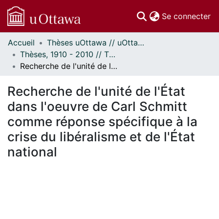
(c
Se connecter
Accueil
Thèses uOttawa // uOttawa Theses
Communautés
Thèses, 1910 - 2010 // Theses, 1910 - 2010
et collections
Recherche de l'unité de l'État dans l'oeuvre de Carl Schmitt comme réponse spécifique à la crise du libéralisme et de l'État national
Parcourir
Statistiques
Recherche de l'unité de l'État
À propos
dans l'oeuvre de Carl Schmitt
comme réponse spécifique à la
crise du libéralisme et de l'État
national