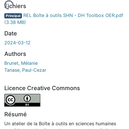
rgement...
Fichiers
REL Boîte à outils SHN - DH Toolbox OER.pdf
Principal
(3.38 MB)
Date
2024-03-12
Authors
Brunet, Mélanie
Tanase, Paul-Cezar
Licence Creative Commons
Attribution 4.0 International
Résumé
Un atelier de la Boîte à outils en sciences humaines