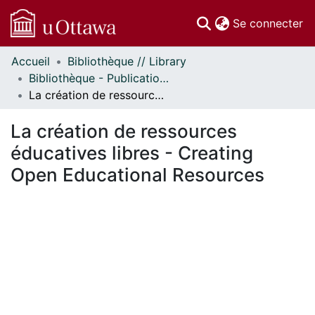
(c
Se connecter
Accueil
Bibliothèque // Library
Communautés
Bibliothèque - Publications // Library - Publications
et collections
La création de ressources éducatives libres - Creating Open Educational Resources
Parcourir
Statistiques
La création de ressources
À propos
éducatives libres - Creating
Open Educational Resources