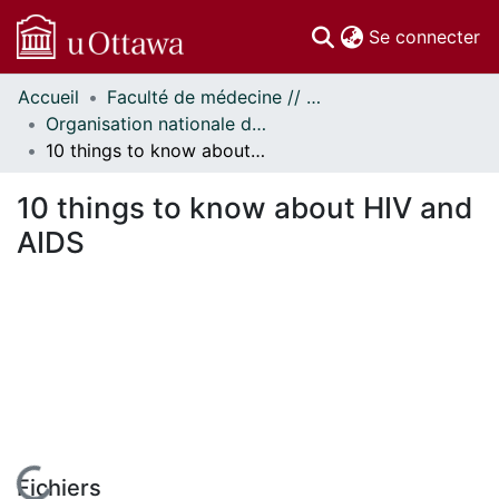
(c
Se connecter
Accueil
Faculté de médecine // Faculty of Medicine
Communautés
Organisation nationale de la santé autochtone // National Aboriginal Health Organization
et collections
10 things to know about HIV and AIDS
Parcourir
Statistiques
10 things to know about HIV and
À propos
AIDS
Fichiers