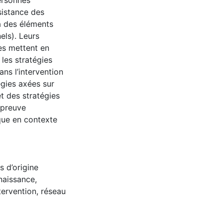
personnes
sistance des
à des éléments
els). Leurs
les mettent en
 les stratégies
ns l’intervention
gies axées sur
et des stratégies
t preuve
ique en contexte
s d’origine
naissance,
ntervention, réseau