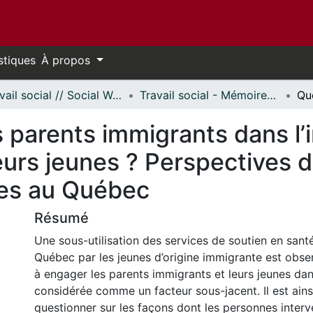
stiques
À propos
Travail social // Social Work
Travail social - Mémoires // Social Work - Research Papers
s parents immigrants dans l’
eurs jeunes ? Perspectives 
les au Québec
Résumé
Une sous-utilisation des services de soutien en sant
Québec par les jeunes d’origine immigrante est obser
à engager les parents immigrants et leurs jeunes dans
considérée comme un facteur sous-jacent. Il est ains
questionner sur les façons dont les personnes interv