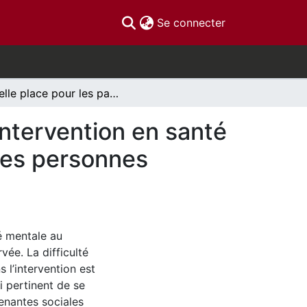
(current)
Se connecter
Quelle place pour les parents immigrants dans l’intervention en santé mentale auprès de leurs jeunes ? Perspectives des personnes intervenantes sociales au Québec
intervention en santé
des personnes
é mentale au
vée. La difficulté
 l’intervention est
i pertinent de se
enantes sociales