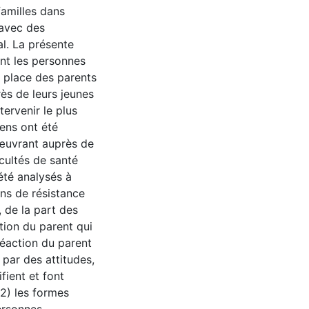
familles dans
 avec des
al. La présente
ent les personnes
a place des parents
ès de leurs jeunes
tervenir le plus
ens ont été
 œuvrant auprès de
icultés de santé
été analysés à
ons de résistance
, de la part des
tion du parent qui
réaction du parent
 par des attitudes,
fient et font
 2) les formes