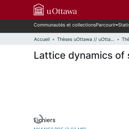
Communautés et collections
Parcourir
Stati
Accueil
Thèses uOttawa // uOttawa Theses
Lattice dynamics of 
En cours de chargement...
Fichiers