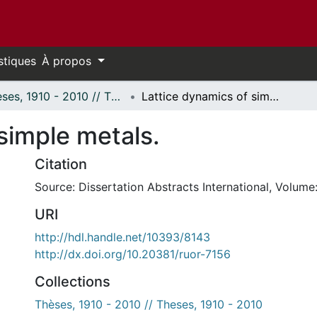
stiques
À propos
Thèses, 1910 - 2010 // Theses, 1910 - 2010
Lattice dynamics of simple metals.
simple metals.
Citation
Source: Dissertation Abstracts International, Volume:
URI
http://hdl.handle.net/10393/8143
http://dx.doi.org/10.20381/ruor-7156
Collections
Thèses, 1910 - 2010 // Theses, 1910 - 2010