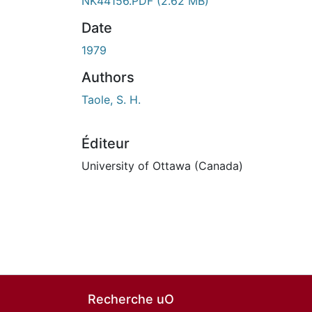
NK44156.PDF
(2.62 MB)
Date
1979
Authors
Taole, S. H.
Éditeur
University of Ottawa (Canada)
Recherche uO