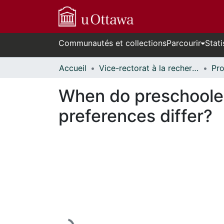
Communautés et collections
Parcourir
Stati
Accueil
Vice-rectorat à la recherche // Office of the V-P, Research
When do preschooler
preferences differ?
En cours de chargement...