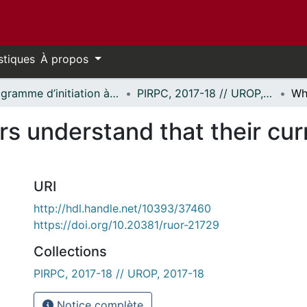
stiques
À propos
Programme d’initiation à la recherche au premier cycle (PIRPC) // Undergraduate Research Opportunity Program (UROP)
PIRPC, 2017-18 // UROP, 2017-18
s understand that their cur
URI
http://hdl.handle.net/10393/37460
https://doi.org/10.20381/ruor-21729
Collections
PIRPC, 2017-18 // UROP, 2017-18
Notice complète