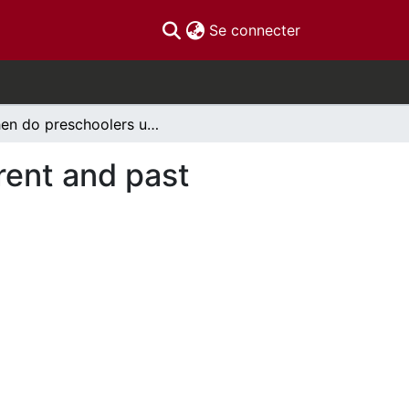
(current)
Se connecter
When do preschoolers understand that their current and past preferences differ?
rent and past