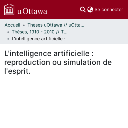
(c
Se connecter
Accueil
Thèses uOttawa // uOttawa Theses
Communautés
Thèses, 1910 - 2010 // Theses, 1910 - 2010
et collections
L'intelligence artificielle : reproduction ou simulation de l'esprit.
Parcourir
Statistiques
L'intelligence artificielle :
À propos
reproduction ou simulation de
l'esprit.
ent...