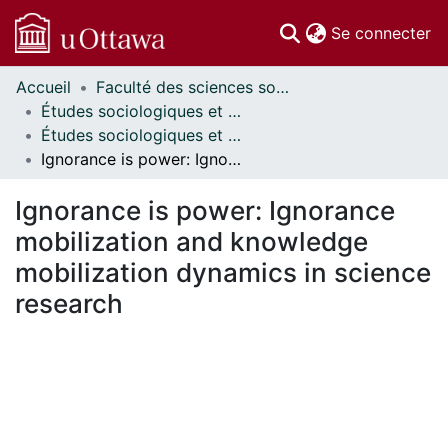
(c
Se connecter
Accueil
Faculté des sciences sociales // Faculty of Social Sciences
Communautés
Études sociologiques et anthropologiques // Sociological and Anthropological Studies
et collections
Études sociologiques et anthropologiques - Publications // Sociological and Anthropological Studies - Publications
Parcourir
Ignorance is power: Ignorance mobilization and knowledge mobilization dynamics in science research
Statistiques
À propos
Ignorance is power: Ignorance
mobilization and knowledge
mobilization dynamics in science
research
En cours de chargement...