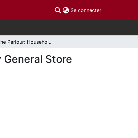
(current)
Se connecter
In the Parlour: Household Goods in 19th-Century General Store Records from Lower Canada
y General Store