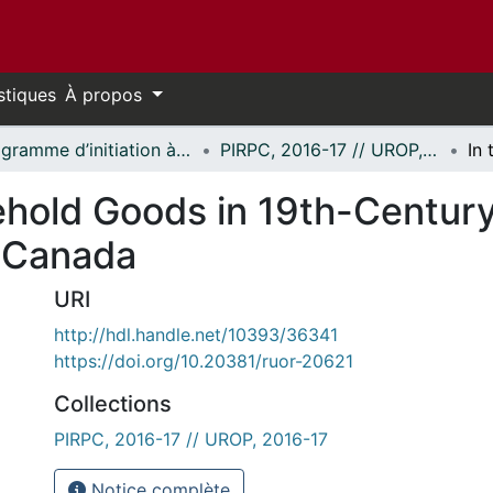
stiques
À propos
Programme d’initiation à la recherche au premier cycle (PIRPC) // Undergraduate Research Opportunity Program (UROP)
PIRPC, 2016-17 // UROP, 2016-17
sehold Goods in 19th-Centur
 Canada
URI
http://hdl.handle.net/10393/36341
https://doi.org/10.20381/ruor-20621
Collections
PIRPC, 2016-17 // UROP, 2016-17
Notice complète