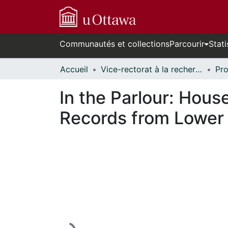
Communautés et collections
Parcourir
Stati
Accueil
Vice-rectorat à la recherche // Office of the V-P, Research
In the Parlour: Hou
Records from Lower
En cours de chargement...