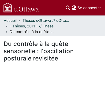
(c
Se connecter
Accueil
Thèses uOttawa // uOttawa Theses
Communautés
- Thèses, 2011 - // Theses, 2011 -
et collections
Du contrôle à la quête sensorielle : l'oscillation posturale revisitée
Parcourir
Statistiques
Du contrôle à la quête
À propos
sensorielle : l'oscillation
posturale revisitée
En cours de chargement...