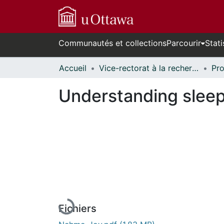
Communautés et collections
Parcourir
Stati
Accueil
Vice-rectorat à la recherche // Office of the V-P, Research
Understanding sleep
En cours de chargement...
Fichiers