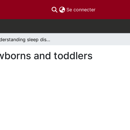
(current)
Se connecter
Understanding sleep disordered breathing in newborns and toddlers
wborns and toddlers