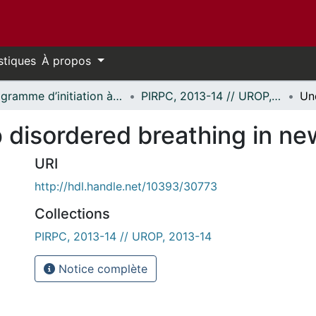
stiques
À propos
Programme d’initiation à la recherche au premier cycle (PIRPC) // Undergraduate Research Opportunity Program (UROP)
PIRPC, 2013-14 // UROP, 2013-14
 disordered breathing in ne
URI
http://hdl.handle.net/10393/30773
Collections
PIRPC, 2013-14 // UROP, 2013-14
Notice complète