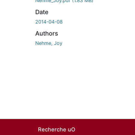
Nehme_Joy.pdf
(1.83 MB)
Date
2014-04-08
Authors
Nehme, Joy
Recherche uO