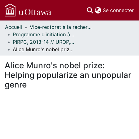
(c
Se connecter
Accueil
Vice-rectorat à la recherche // Office of the V-P, Research
Communautés
Programme d’initiation à la recherche au premier cycle (PIRPC) // Undergraduate Research Opportunity Program (UROP)
et collections
PIRPC, 2013-14 // UROP, 2013-14
Parcourir
Alice Munro's nobel prize: Helping popularize an unpopular genre
Statistiques
À propos
Alice Munro's nobel prize:
Helping popularize an unpopular
genre