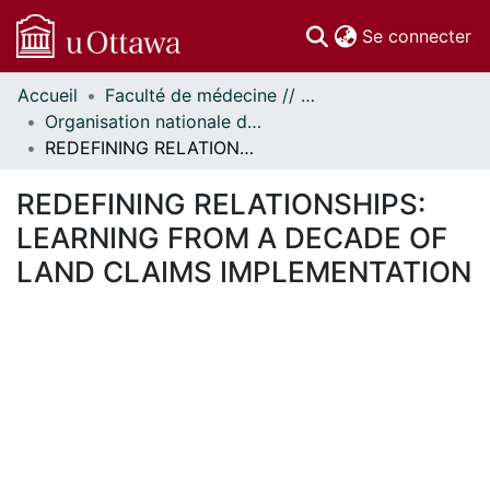
(c
Se connecter
Accueil
Faculté de médecine // Faculty of Medicine
Communautés
Organisation nationale de la santé autochtone // National Aboriginal Health Organization
et collections
REDEFINING RELATIONSHIPS: LEARNING FROM A DECADE OF LAND CLAIMS IMPLEMENTATION
Parcourir
Statistiques
REDEFINING RELATIONSHIPS:
À propos
LEARNING FROM A DECADE OF
LAND CLAIMS IMPLEMENTATION