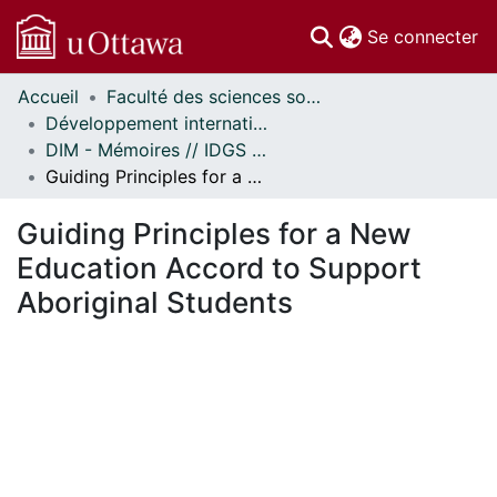
(c
Se connecter
Accueil
Faculté des sciences sociales // Faculty of Social Sciences
Communautés
Développement international et mondialisation // International Development and Global Studies
et collections
DIM - Mémoires // IDGS - Research Papers
Parcourir
Guiding Principles for a New Education Accord to Support Aboriginal Students
Statistiques
À propos
Guiding Principles for a New
Education Accord to Support
Aboriginal Students