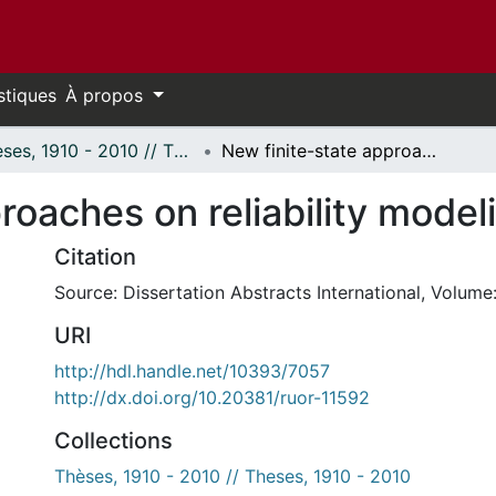
stiques
À propos
Thèses, 1910 - 2010 // Theses, 1910 - 2010
New finite-state approaches on reliability modeling.
roaches on reliability model
Citation
Source: Dissertation Abstracts International, Volume:
URI
http://hdl.handle.net/10393/7057
http://dx.doi.org/10.20381/ruor-11592
Collections
Thèses, 1910 - 2010 // Theses, 1910 - 2010