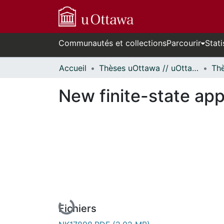
Communautés et collections
Parcourir
Stati
Accueil
Thèses uOttawa // uOttawa Theses
New finite-state app
En cours de chargement...
Fichiers