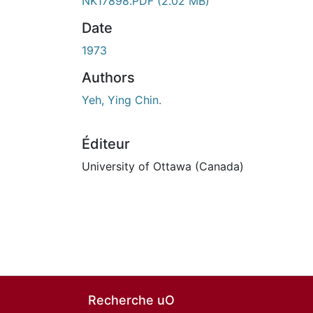
NK17898.PDF
(2.02 MB)
Date
1973
Authors
Yeh, Ying Chin.
Éditeur
University of Ottawa (Canada)
Recherche uO