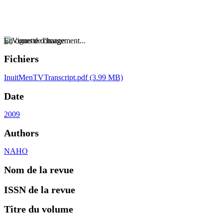
En cours de chargement...
Fichiers
InuitMenTVTranscript.pdf
(3.99 MB)
Date
2009
Authors
NAHO
Nom de la revue
ISSN de la revue
Titre du volume