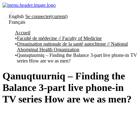
English
Se connecter
(current)
Français
Communautés
Accueil
et collections
Faculté de médecine // Faculty of Medicine
Parcourir
Organisation nationale de la santé autochtone // National
Statistiques
Aboriginal Health Organization
Qanuqtuurniq – Finding the Balance 3-part live phone-in TV
À
À
series How are we as men?
propos
propos
de
Recherche
Qanuqtuurniq – Finding the
uO
Comment
Balance 3-part live phone-in
soumettre
votre
TV series How are we as men?
thèse
Comment
déposer
votre
recherche
Politiques
et