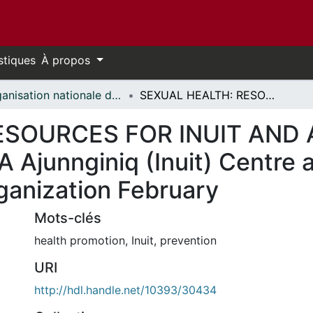
stiques
À propos
Organisation nationale de la santé autochtone // National Aboriginal Health Organization
SEXUAL HEALTH: RESOURCES FOR INUIT AND ABORIGINAL PEOPLES IN CANADA Ajunnginiq (Inuit) Centre at the National Aboriginal Health Organization February
ESOURCES FOR INUIT AND 
junnginiq (Inuit) Centre at
ganization February
Mots-clés
health promotion
,
Inuit
,
prevention
URI
http://hdl.handle.net/10393/30434