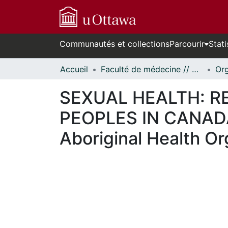
Communautés et collections
Parcourir
Stati
Accueil
Faculté de médecine // Faculty of Medicine
SEXUAL HEALTH: R
PEOPLES IN CANADA A
Aboriginal Health Or
En cours de chargement...