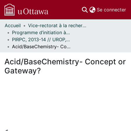
(c
Se connecter
Accueil
Vice-rectorat à la recherche // Office of the V-P, Research
Communautés
Programme d’initiation à la recherche au premier cycle (PIRPC) // Undergraduate Research Opportunity Program (UROP)
et collections
PIRPC, 2013-14 // UROP, 2013-14
Parcourir
Acid/BaseChemistry- Concept or Gateway?
Statistiques
À propos
Acid/BaseChemistry- Concept or
Gateway?
En cours de chargement...