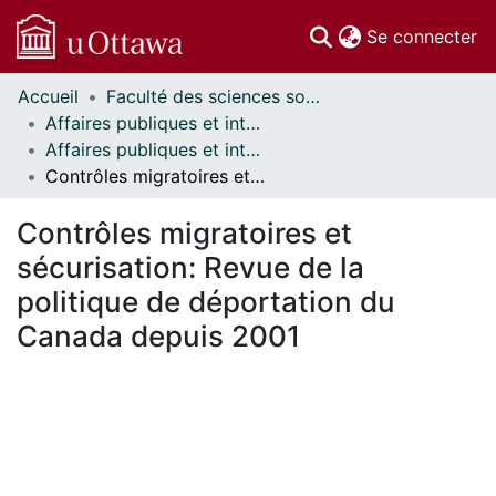
(c
Se connecter
Accueil
Faculté des sciences sociales // Faculty of Social Sciences
Communautés
Affaires publiques et internationales // Public and International Affairs
et collections
Affaires publiques et internationales - Mémoires // Public and International Affairs - Research Papers
Parcourir
Contrôles migratoires et sécurisation: Revue de la politique de déportation du Canada depuis 2001
Statistiques
À propos
Contrôles migratoires et
sécurisation: Revue de la
politique de déportation du
Canada depuis 2001