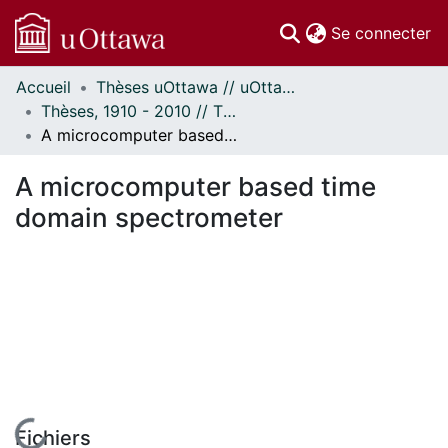
(c
Se connecter
Accueil
Thèses uOttawa // uOttawa Theses
Communautés
Thèses, 1910 - 2010 // Theses, 1910 - 2010
et collections
A microcomputer based time domain spectrometer
Parcourir
Statistiques
A microcomputer based time
À propos
domain spectrometer
Fichiers