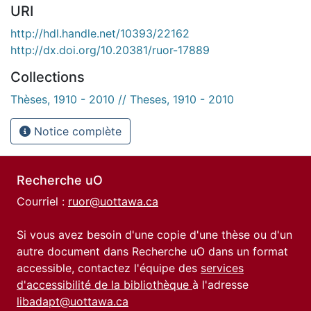
URI
http://hdl.handle.net/10393/22162
http://dx.doi.org/10.20381/ruor-17889
Collections
Thèses, 1910 - 2010 // Theses, 1910 - 2010
Notice complète
Recherche uO
Courriel :
ruor@uottawa.ca
Si vous avez besoin d'une copie d'une thèse ou d'un
autre document dans Recherche uO dans un format
accessible, contactez l'équipe des
services
d'accessibilité de la bibliothèque
à l'adresse
libadapt@uottawa.ca