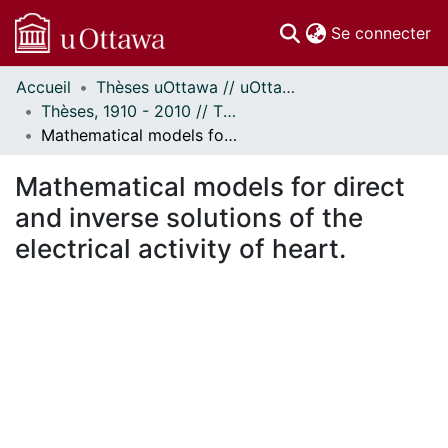
(c
Se connecter
Accueil
Thèses uOttawa // uOttawa Theses
Communautés
Thèses, 1910 - 2010 // Theses, 1910 - 2010
et collections
Mathematical models for direct and inverse solutions of the electrical activity of heart.
Parcourir
Statistiques
Mathematical models for direct
À propos
and inverse solutions of the
electrical activity of heart.