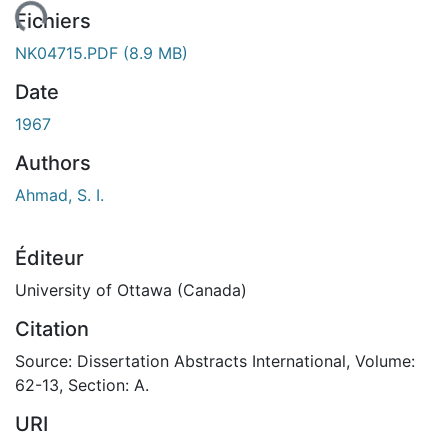
gement...
Fichiers
NK04715.PDF
(8.9 MB)
Date
1967
Authors
Ahmad, S. I.
Éditeur
University of Ottawa (Canada)
Citation
Source: Dissertation Abstracts International, Volume:
62-13, Section: A.
URI