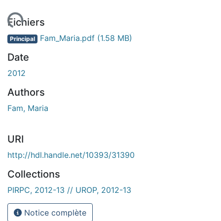
 de chargement...
Fichiers
Fam_Maria.pdf
(1.58 MB)
Principal
Date
2012
Authors
Fam, Maria
URI
http://hdl.handle.net/10393/31390
Collections
PIRPC, 2012-13 // UROP, 2012-13
Notice complète