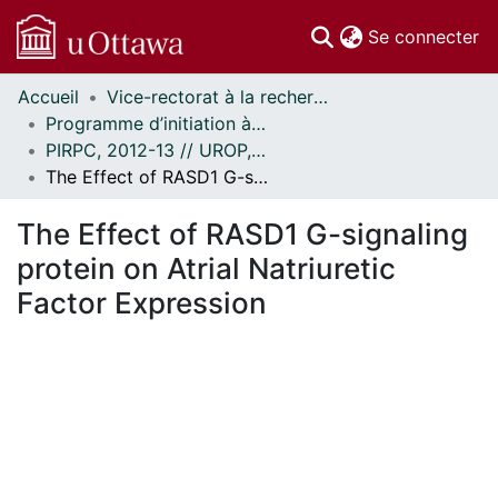
(c
Se connecter
Accueil
Vice-rectorat à la recherche // Office of the V-P, Research
Communautés
Programme d’initiation à la recherche au premier cycle (PIRPC) // Undergraduate Research Opportunity Program (UROP)
et collections
PIRPC, 2012-13 // UROP, 2012-13
Parcourir
The Effect of RASD1 G-signaling protein on Atrial Natriuretic Factor Expression
Statistiques
À propos
The Effect of RASD1 G-signaling
protein on Atrial Natriuretic
Factor Expression