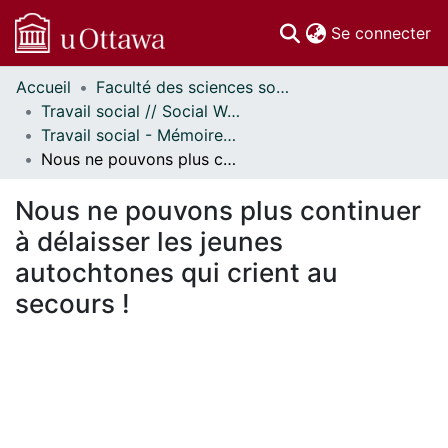
(c
Se connecter
Accueil
Faculté des sciences sociales // Faculty of Social Sciences
Communautés
Travail social // Social Work
et collections
Travail social - Mémoires // Social Work - Research Papers
Parcourir
Nous ne pouvons plus continuer à délaisser les jeunes autochtones qui crient au secours !
Statistiques
À propos
Nous ne pouvons plus continuer
à délaisser les jeunes
autochtones qui crient au
secours !